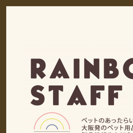
レインボーのスタッフブロ
ペットのあったらいいなをかたちにする 大阪発 ペット用品メ