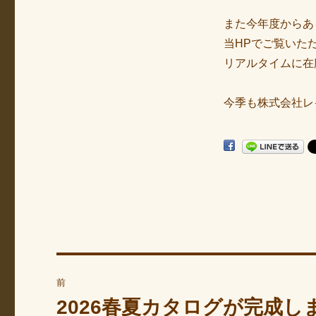
また今年度からあ
当HPでご覧いた
リアルタイムに在
今季も株式会社レ
投
前
稿
2026春夏カタログが完成し
過