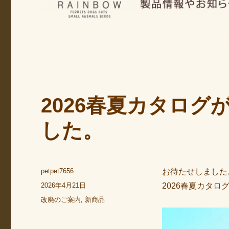
2026春夏カタロ
した。
投
petpet7656
お待たせしました
稿
投
2026年4月21日
2026春夏カタ
者
稿
カ
改廃のご案内
,
新商品
日:
テ
ゴ