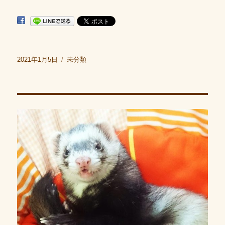
投
2021年1月5日
カ
未分類
稿
テ
日:
ゴ
リ
ー